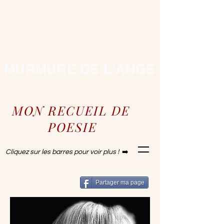
MURMURE DE L'ANGE
MON RECUEIL DE
POESIE
Cliquez sur les barres pour voir plus !
➡️​
Partager ma page
Murmure de l'ange