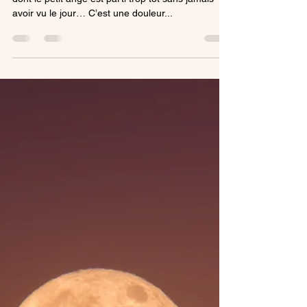
Poésie 9 : Mon petit ange
Je voudrais dédier ce poème à toutes les mères
dont le petit ange est parti trop tôt sans jamais
avoir vu le jour… C’est une douleur...