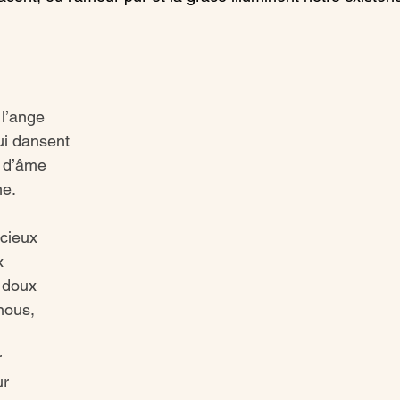
l’ange
i dansent
 d’âme  
me.
cieux 
x 
 doux
nous,
r
r 