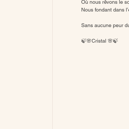
Où nous rêvons le so
Nous fondant dans l’
Sans aucune peur d
🍃🌸Cristal 🌸🍃