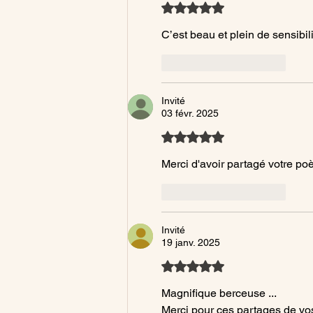
Noté 5 étoiles sur 5.
C’est beau et plein de sensibili
J'aime
Répondre
Invité
03 févr. 2025
Noté 5 étoiles sur 5.
Merci d'avoir partagé votre p
J'aime
Répondre
Invité
19 janv. 2025
Noté 5 étoiles sur 5.
Magnifique berceuse ...
Merci pour ces partages de vo