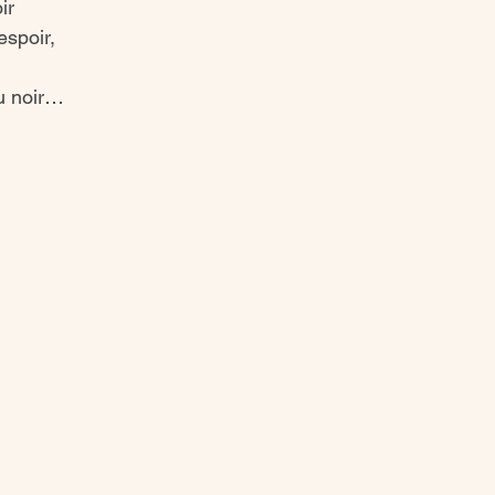
ir 
espoir,
u noir…