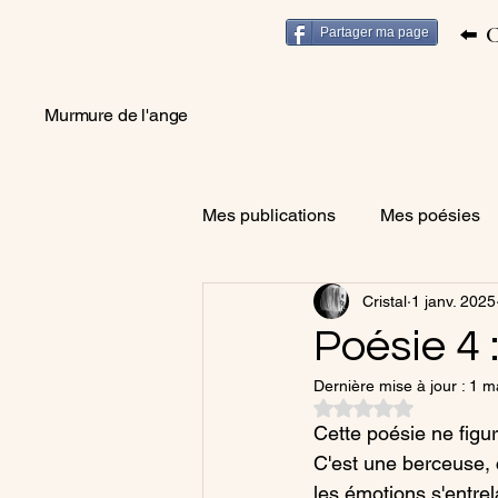
⬅️​ C
Partager ma page
Murmure de l'ange
Mes publications
Mes poésies
Cristal
1 janv. 2025
Poésie 4
Dernière mise à jour :
1 m
Noté NaN étoiles su
Cette poésie ne figu
C'est une berceuse,
les émotions s'entrel