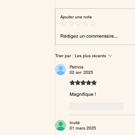
Ajouter une note
Poésie 10 : le chant de l'âme
Rédigez un commentaire...
Trier par :
Les plus récents
Patricia
02 avr. 2025
Noté 5 étoiles sur 5.
Magnifique !
J'aime
Répondre
Invité
01 mars 2025