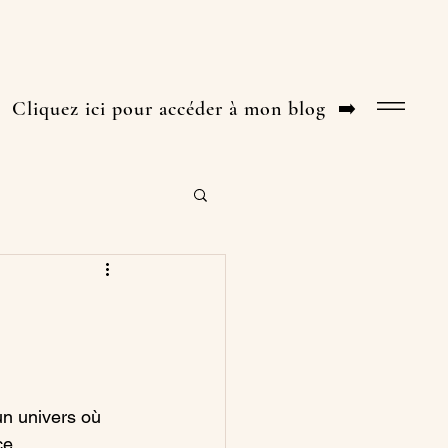
uez ici pour accéder à mon blog ➡️​
n univers où 
e...