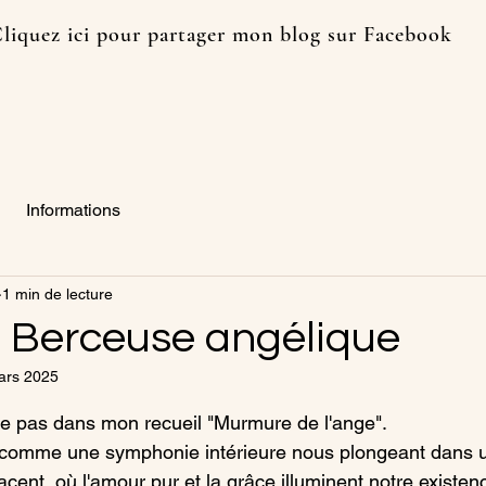
liquez ici pour partager mon blog sur Facebook
Cliq
Informations
1 min de lecture
 : Berceuse angélique
ars 2025
r 5.
re pas dans mon recueil "Murmure de l'ange".
 comme une symphonie intérieure nous plongeant dans u
acent, où l'amour pur et la grâce illuminent notre existenc